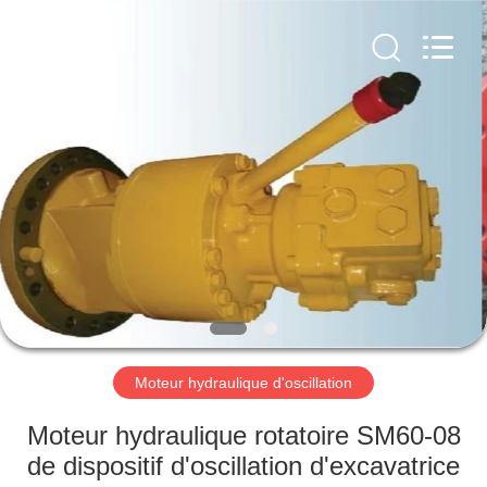
company.
All
Rights
Reserved.
Developed
by
ECER
MAISON
PRODUITS
AU
SUJET
DE
NOUS
Moteur hydraulique d'oscillation
VISITE
Moteur hydraulique rotatoire SM60-08
D'USINE
de dispositif d'oscillation d'excavatrice