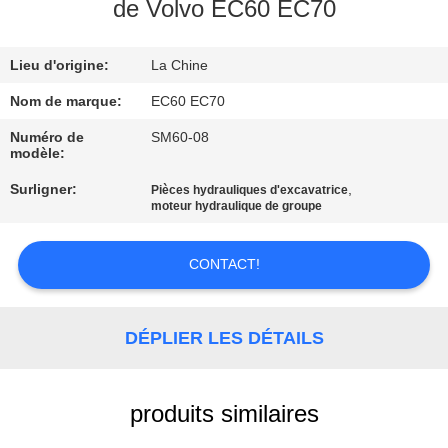
de Volvo EC60 EC70
CONTRÔLE
Lieu d'origine:
La Chine
DE
QUALITÉ
Nom de marque:
EC60 EC70
Numéro de
SM60-08
modèle:
CONTACTEZ-
Surligner:
,
Pièces hydrauliques d'excavatrice
NOUS
moteur hydraulique de groupe
NOUVELLES
CONTACT!
DEMANDEZ
DÉPLIER LES DÉTAILS
UNE
CITATION
produits similaires