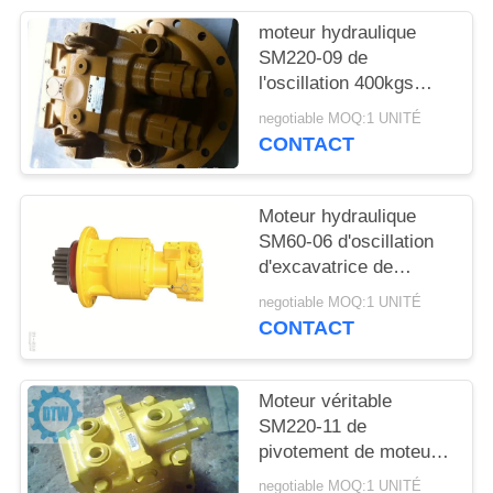
PLAN
moteur hydraulique
DU
SM220-09 de
SITE
l'oscillation 400kgs
pour l'excavatrice de
negotiable MOQ:1 UNITÉ
Hyundai R290-5 R290-
CONTACT
PRIVACY
7
POLICY
Moteur hydraulique
SM60-06 d'oscillation
d'excavatrice de
Hitachi EX120-2
negotiable MOQ:1 UNITÉ
EX120-5 avec la boîte
CONTACT
de vitesse
Moteur véritable
SM220-11 de
pivotement de moteur
d'oscillation
negotiable MOQ:1 UNITÉ