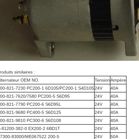
roduits similaires :
lternateur OEM NO.
Tension
Ampère
00-821-7230 PC200-1 6D105/PC200-1 S4D105
24V
40A
00-821-7620/7580 PC200-5 S6D95
24V
40A
00-821-7790 PC200-6 S6D95L
24V
40A
00-821-9680 PC400-5 S6D125
24V
40A
00-821-9810 PC300-6 S6D108
24V
40A
-81200-382-0 EX200-2 6BD1T
24V
40A
7300-83000/ME067522 200-5
24V
50A