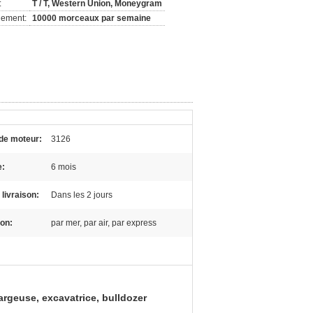
:
T / T, Western Union, Moneygram
nement:
10000 morceaux par semaine
de moteur:
3126
e:
6 mois
 livraison:
Dans les 2 jours
ion:
par mer, par air, par express
argeuse, excavatrice, bulldozer