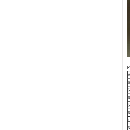
P
A
6
6
6
6
6
1
3