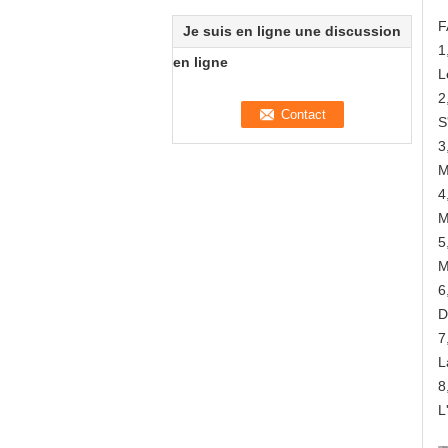
F
Je suis en ligne une discussion
1
en ligne
L
2
S
3
M
4
M
5
M
6
D
7
L
8
L