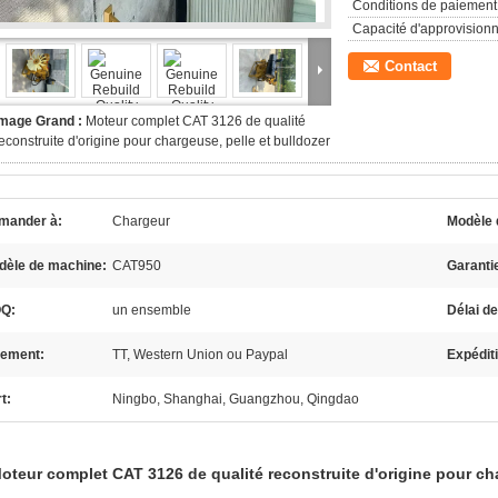
Conditions de paiement
Capacité d'approvision
Contact
Image Grand :
Moteur complet CAT 3126 de qualité
econstruite d'origine pour chargeuse, pelle et bulldozer
mander à:
Chargeur
Modèle 
dèle de machine:
CAT950
Garanti
Q:
un ensemble
Délai de
iement:
TT, Western Union ou Paypal
Expédit
t:
Ningbo, Shanghai, Guangzhou, Qingdao
oteur complet CAT 3126 de qualité reconstruite d'origine pour ch