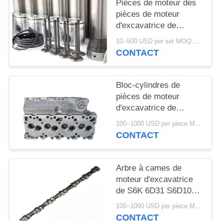
Pièces de moteur des
pièces de moteur
d'excavatrice de
KOMATSU PC200
10--500 USD per set MOQ:Un Set
Hitachi EX200 Volvo
CONTACT
EC210 4BD1 4D95
Bloc-cylindres de
pièces de moteur
d'excavatrice de
Cummins 4BT 6BT
100--1000 USD per piece MOQ:Une seule pièce
6CT K19 QSM11 K38
CONTACT
Arbre à cames de
moteur d'excavatrice
de S6K 6D31 S6D105
6D95 6BD1 6BT NH200
100--1000 USD per piece MOQ:Une seule pièce
NT855
CONTACT