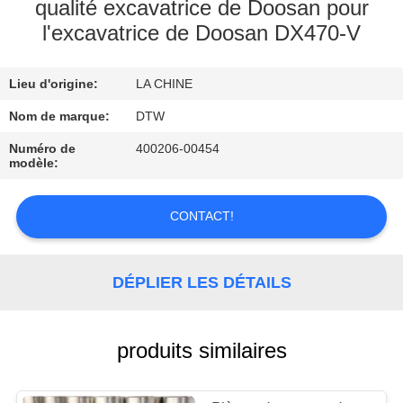
qualité excavatrice de Doosan pour
l'excavatrice de Doosan DX470-V
CONTRÔLE
DE
Lieu d'origine:
LA CHINE
QUALITÉ
Nom de marque:
DTW
CONTACTEZ-
Numéro de
400206-00454
modèle:
NOUS
CONTACT!
DEMANDEZ
UNE
DÉPLIER LES DÉTAILS
CITATION
produits similaires
NOUVELLES