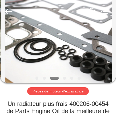
moteur
Fournisseur.
Copyright
©
2016
-
2025
excavator-
MAISON
hydraulicparts.com.
All
Rights
Reserved.
Developed
PRODUITS
by
ECER
AU
SUJET
DE
NOUS
Pièces de moteur d'excavatrice
VISITE
Un radiateur plus frais 400206-00454
D'USINE
de Parts Engine Oil de la meilleure de