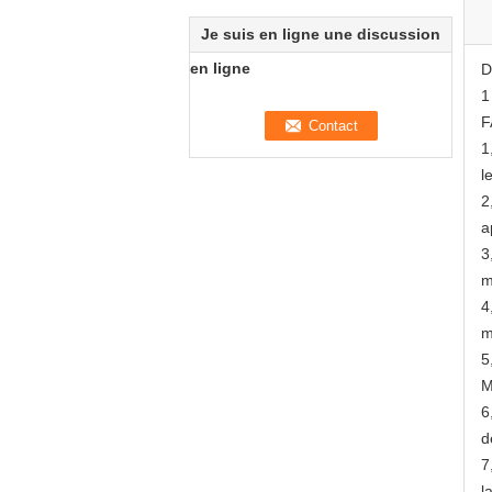
Je suis en ligne une discussion
en ligne
D
1
F
1
l
2
a
3
m
4
m
5
M
6
d
7
l