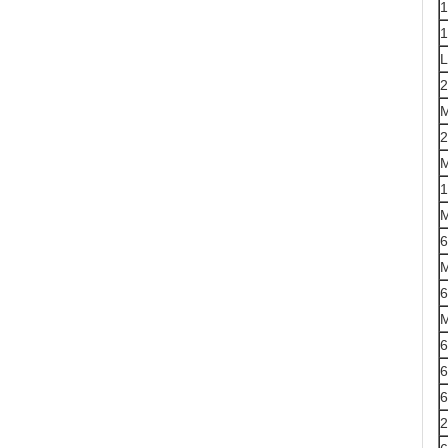
1
1
L
2
M
2
M
1
M
6
6
M
6
6
6
2