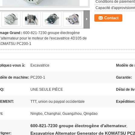
Conditions de paiement
Capacité d'approvision
Contact
Image Grand :
600-821-7230 groupe électrogène
'alternateur pour le moteur de l'excavatrice 4D105 de
KOMATSU PC200-1
liquez-vous à:
Excavatrice
Modèle de 
dèle de machine:
PC200-1
Garantie:
Q:
UNE SEULE PIÈCE
Délai de li
IEMENT:
TTT, union ou paypal occidentale
Expédition
t:
Ningbo, Changhaï, Guangzhou, Qingdao
600-821-7230 groupe électrogène d'alternateur
,
Excavatrice Alternator Generator de KOMATSU PC
ligner: