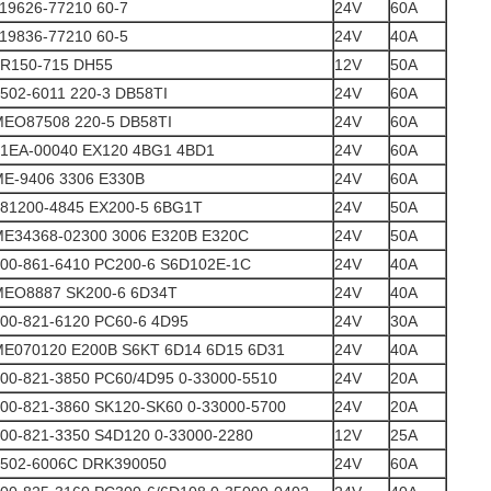
19626-77210 60-7
24V
60A
19836-77210 60-5
24V
40A
R150-715 DH55
12V
50A
502-6011 220-3 DB58TI
24V
60A
EO87508 220-5 DB58TI
24V
60A
1EA-00040 EX120 4BG1 4BD1
24V
60A
E-9406 3306 E330B
24V
60A
81200-4845 EX200-5 6BG1T
24V
50A
E34368-02300 3006 E320B E320C
24V
50A
00-861-6410 PC200-6 S6D102E-1C
24V
40A
MEO8887 SK200-6 6D34T
24V
40A
00-821-6120 PC60-6 4D95
24V
30A
E070120 E200B S6KT 6D14 6D15 6D31
24V
40A
00-821-3850 PC60/4D95 0-33000-5510
24V
20A
00-821-3860 SK120-SK60 0-33000-5700
24V
20A
00-821-3350 S4D120 0-33000-2280
12V
25A
502-6006C DRK390050
24V
60A