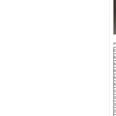
P
O
6
6
6
6
6
1
3
3
2