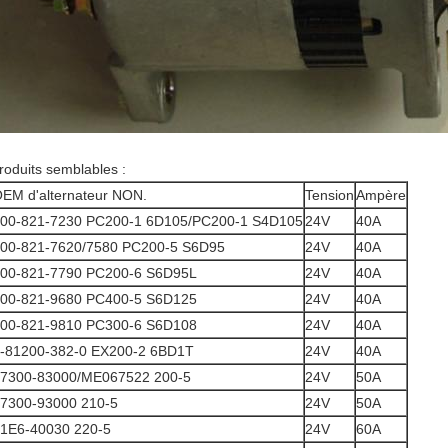
roduits semblables :
EM d'alternateur NON.
Tension
Ampère
00-821-7230 PC200-1 6D105/PC200-1 S4D105
24V
40A
00-821-7620/7580 PC200-5 S6D95
24V
40A
00-821-7790 PC200-6 S6D95L
24V
40A
00-821-9680 PC400-5 S6D125
24V
40A
00-821-9810 PC300-6 S6D108
24V
40A
-81200-382-0 EX200-2 6BD1T
24V
40A
7300-83000/ME067522 200-5
24V
50A
7300-93000 210-5
24V
50A
1E6-40030 220-5
24V
60A