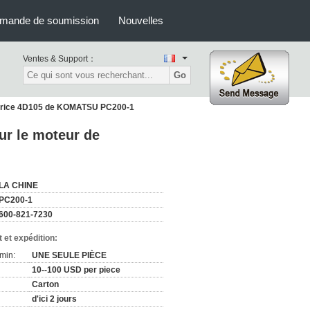
mande de soumission
Nouvelles
Ventes & Support：
Go
vatrice 4D105 de KOMATSU PC200-1
ur le moteur de
LA CHINE
PC200-1
600-821-7230
 et expédition:
min:
UNE SEULE PIÈCE
10--100 USD per piece
Carton
d'ici 2 jours