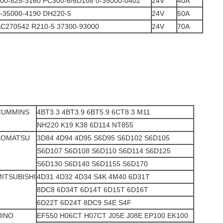
00-825-3160 PC300-6/6D108 0-35000-0402
24V
40A
-35000-4190 DH220-5
24V
50A
C270542 R210-5 37300-93000
24V
70A
CUMMINS
4BT3.3 4BT3.9 6BT5.9 6CT8.3 M11
NH220 K19 K38 6D114 NT855
KOMATSU
3D84 4D94 4D95 S6D95 S6D102 S6D105
S6D107 S6D108 S6D110 S6D114 S6D125
S6D130 S6D140 S6D1155 S6D170
ITSUBISHI
4D31 4D32 4D34 S4K 4M40 6D31T
8DC8 6D34T 6D14T 6D15T 6D16T
6D22T 6D24T 8DC9 S4E S4F
HINO
EF550 H06CT H07CT J05E J08E EP100 EK100