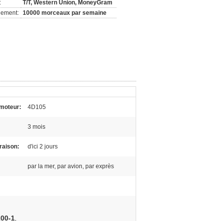
:
T/T, Western Union, MoneyGram
nement:
10000 morceaux par semaine
moteur:
4D105
3 mois
vraison:
d'ici 2 jours
:
par la mer, par avion, par exprès
200-1
,